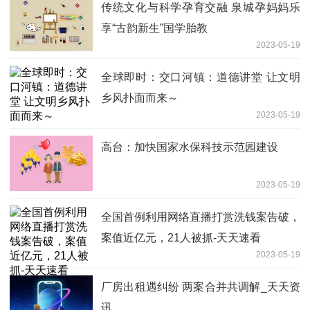
传统文化与科学孕育交融 泉城孕妈妈乐
享“古韵新生”国学胎教
2023-05-19
全球即时：交口河镇：道德讲堂 让文明
乡风扑面而来～
2023-05-19
高台：加快国家水保科技示范园建设
2023-05-19
全国首例利用网络直播打赏洗钱案告破，
案值近亿元，21人被抓-天天速看
2023-05-19
厂房出租遇纠纷 两案合并共调解_天天资
讯