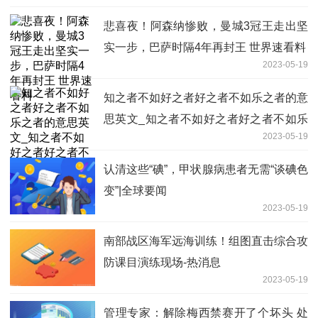
悲喜夜！阿森纳惨败，曼城3冠王走出坚
实一步，巴萨时隔4年再封王 世界速看料
2023-05-19
知之者不如好之者好之者不如乐之者的意
思英文_知之者不如好之者好之者不如乐
2023-05-19
之者的意思
认清这些“碘”，甲状腺病患者无需“谈碘色
变”|全球要闻
2023-05-19
南部战区海军远海训练！组图直击综合攻
防课目演练现场-热消息
2023-05-19
管理专家：解除梅西禁赛开了个坏头 处