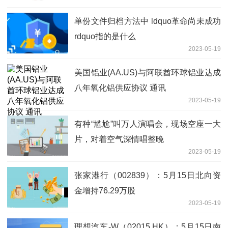
单份文件归档方法中 ldquo革命尚未成功
rdquo指的是什么
2023-05-19
美国铝业(AA.US)与阿联酋环球铝业达成
八年氧化铝供应协议 通讯
2023-05-19
有种“尴尬”叫万人演唱会，现场空座一大
片，对着空气深情唱整晚
2023-05-19
张家港行（002839）：5月15日北向资
金增持76.29万股
2023-05-19
理想汽车-W（02015.HK）：5月15日南