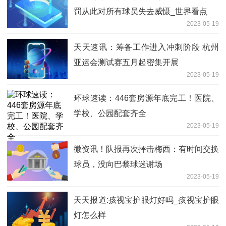
罚从此对所有球员失去威慑_世界看点
2023-05-19
天天速讯：筹备工作进入冲刺阶段 杭州
亚运会测试赛五月起密集开展
2023-05-19
环球速读：446套房源年底完工！医院、
学校、公园配套齐全
2023-05-19
微资讯！队报再次抨击梅西：有时间交换
球员，没向巴黎球迷谢场
2023-05-19
天天报道:孩视宝护眼灯好吗_孩视宝护眼
灯怎么样